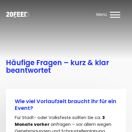
Über uns
Menü
Leistungen
Vermietung
Häufige Fragen – kurz & klar
Veranstaltungen
beantwortet
Firmenfeiern
Wie viel Vorlaufzeit braucht ihr für ein
Event?
Referenzen
Für Stadt- oder Volksfeste sollten Sie ca.
3
Monate vorher
anfragen – vor allem wegen
Genehmigungen und Schaustellerplanung.