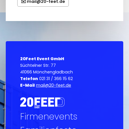
mail@20-feet.de
20Feet Event GmbH
Süchtelner Str. 77
41066 Mönchengladbach
Telefon
021 31 / 366 15 62
E-Mail
mail@20-feet.de
Firmenevents