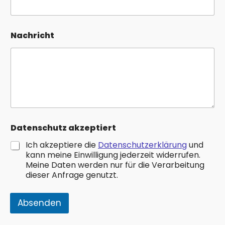
d
r
e
s
Nachricht
s
e
a
k
z
e
p
t
i
Datenschutz akzeptiert
e
r
Ich akzeptiere die
Datenschutzerklärung
und
t
kann meine Einwilligung jederzeit widerrufen.
Meine Daten werden nur für die Verarbeitung
dieser Anfrage genutzt.
Absenden