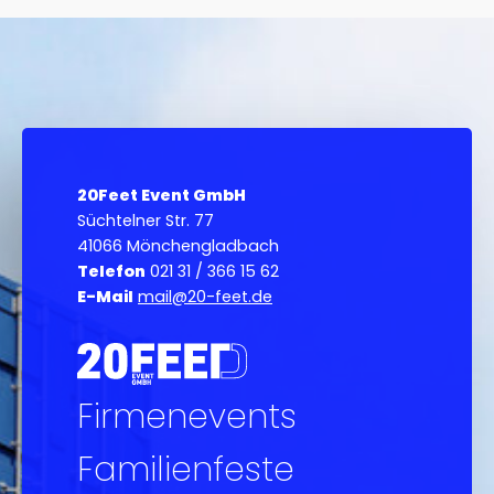
20Feet Event GmbH
Süchtelner Str. 77
41066 Mönchengladbach
Telefon
021 31 / 366 15 62
E-Mail
mail@20-feet.de
Firmenevents
Familienfeste