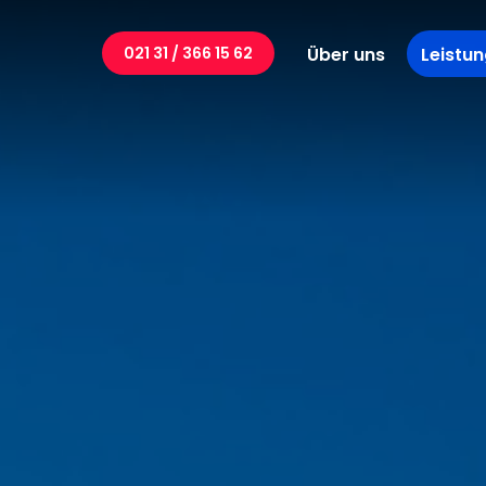
Über uns
Leistu
021 31 / 366 15 62
Vermiet
Veranst
Firmenfe